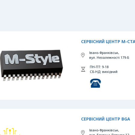
СЕРВІСНИЙ ЦЕНТР М-СТ
Івано-Франківськ,
вул. Незалежності 179-Б
ПН-ПТ: 9-18
СБ-НД: вихідний
СЕРВІСНИЙ ЦЕНТР BGA
Івано-Франківськ,
вул. Богдана Лепкого 12