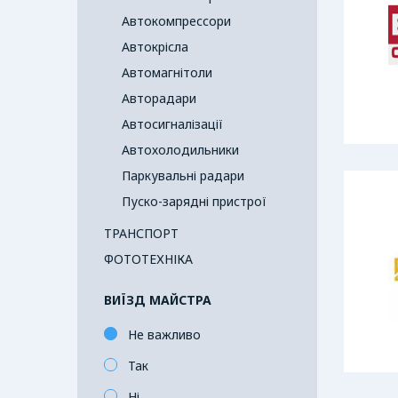
Автокомпрессори
Автокрісла
Автомагнітоли
Авторадари
Автосигналізації
Автохолодильники
Паркувальні радари
Пуско-зарядні пристрої
ТРАНСПОРТ
ФОТОТЕХНІКА
ВИЇЗД МАЙСТРА
Не важливо
Так
Ні