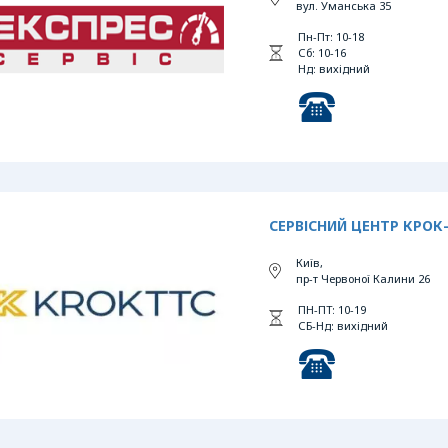
вул. Уманська 35
Пн-Пт: 10-18
Сб: 10-16
Нд: вихідний
СЕРВІСНИЙ ЦЕНТР КРОК
Київ,
пр-т Червоної Калини 26
ПН-ПТ: 10-19
СБ-Нд: вихідний