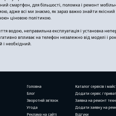
ий смартфон, для більшості, поломка і ремонт мобільн
ою, адже всі ми знаємо, як зараз важко знайти якісни
ючою» ціновою політикою.
ття водою, неправильна експлуатація і установка непе
гативно впливає на телефон незалежно від моделі і рок
 і необхідний.
Головна
Каталог сервісів і майс
Блог
Додати сервіс / прива
Зворотній зв'язок
Заявка на ремонт техн
Угода
Додати заявку на рем
Реклама на сайті
Відгуки