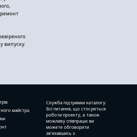
ого,
й ремонт
ревіреного
у випуску.
трів
Служба підтримки каталогу:
Всі питання, що стосуються
тного майстра
роботи проекту, а також
іки
можливу співпрацю ви
онт
можете обговорити
зв'язавшись з