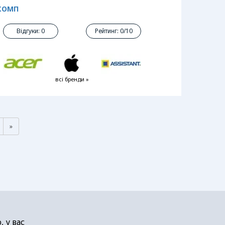
АКОМП
Відгуки: 0
Рейтинг: 0/10
всі бренди »
»
 у вас