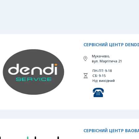
СЕРВІСНИЙ ЦЕНТР DEND
Мукачево,
вул. Маргітича 21
ПН-ПТ: 9-18
СБ: 9-15
Нд: вихідний
СЕРВІСНИЙ ЦЕНТР BAOB