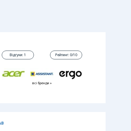
I
Відгуки: 1
Рейтинг: 0/10
всі бренди »
AB