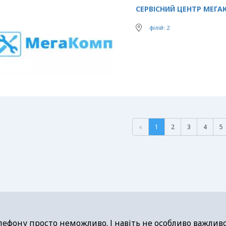
СЕРВІСНИЙ ЦЕНТР МЕГ
філій: 2
«
1
2
3
4
5
лефону просто неможливо. І навіть не особливо важливо,