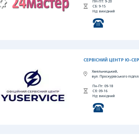
ПН-ПТ: 9-20
СБ: 9-15
Нд: вихідний
СЕРВІСНИЙ ЦЕНТР Ю-СЕР
Хмельницький,
вул. Проскурівського підпі
Пн-Пт: 09-18
Сб: 09-16
Нд: вихідний