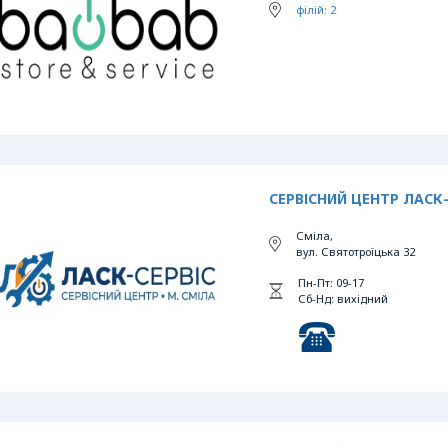
філій: 2
СЕРВІСНИЙ ЦЕНТР ЛАСК-
Сміла,
вул. Святотроїцька 32
Пн-Пт: 09-17
Сб-Нд: вихідний