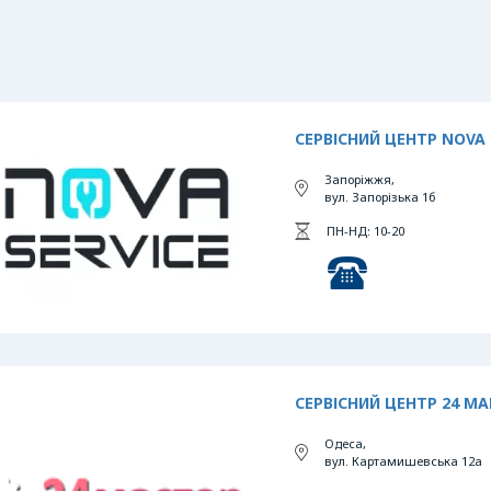
СЕРВІСНИЙ ЦЕНТР NOVA 
Запоріжжя,
вул. Запорізька 1б
ПН-НД: 10-20
СЕРВІСНИЙ ЦЕНТР 24 М
Одеса,
вул. Картамишевська 12а