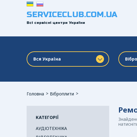
SERVICECLUB.COM.UA
Всі сервісні центри України
Вся Україна
Вібр
Головна
Віброплити
Ремо
КАТЕГОРІЇ
Знайдено
натисніт
АУДІОТЕХНІКА