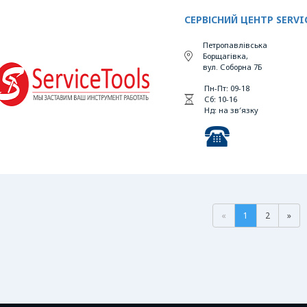
СЕРВІСНИЙ ЦЕНТР SERV
Петропавлівська
Борщагівка,
вул. Соборна 7Б
Пн-Пт: 09-18
Сб: 10-16
Нд: на зв′язку
«
1
2
»