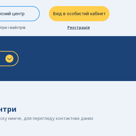
існий центр
Вхід в особистий кабінет
нтри і майстрів
Реєстрація
ентри
иску нижче, для перегляду контактних даних