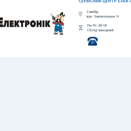
СЕРВІСНИЙ ЦЕНТР ЕЛЕК
Самбір,
вул. Завокзальна 1г
Пн-Пт: 09-18
Сб-Нд: вихідний