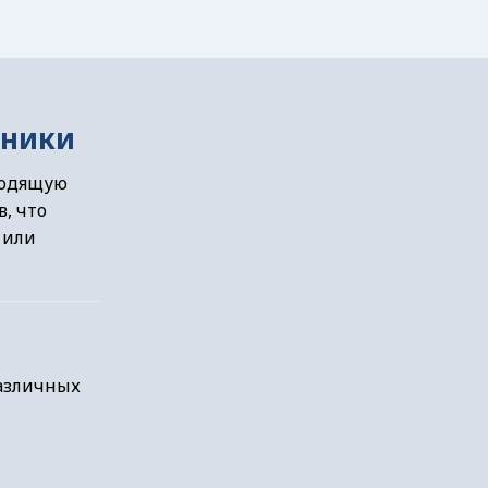
хники
ходящую
, что
 или
различных