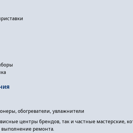
приставки
иборы
ика
ния
онеры, обогреватели, увлажнители
висные центры брендов, так и частные мастерские, к
 выполнение ремонта.