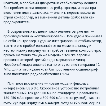
шунтами, а пробитый дискретный стабилизатор менялся
без проблем (цена вопроса 20 руб.). Правда, иногда при
включении плата дымилась — значит, первым вышел из
строя контроллер, а заменённая деталь сработала как
предохранитель.
В современных моделях таких элементов уже нет —
производители их «оптимизировали». Все удары принимает
на себя контроллер. Туда же интегрирован и стабилизатор,
так что его пробой (опознаётся по моментальному и
нестерпимому нагреву чипа) требует замены контроллера,
причём на точно такую же модель с той же версией
прошивки (второй-третий ряды маркировки чипа).
Нерабочий кварц опознаётся по отсутствию генерации 12
МГц; для этого нужен хотя бы простенький осциллограф
типа памятного радиолюбителям C1-94.
Приятное исключение — новые модели флешек с
интерфейсом USB 3.0. Скоростное устройство потребляет
значительный ток (до 900 мА по стандарту, в реальности
150-250 мА в простое и 300-600 мА под нагрузкой), так что
конструкторы вернулись к дискретному стабилизатору, на