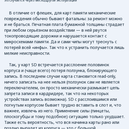
это случается через месяц-другой эксплуатации
В отличие от флешек, для карт памяти механические
повреждения обычно бывают фатальны: за ремонт можно
и не браться. Печатная плата бумажной толщины страдает
при любом серьёзном воздействии — в ней рвутся
токопроводящие дорожки и нарушается контакт с
микросхемами памяти. Да и сами чипы могут треснуть с
потерей всей «инфы». Так что к устранить получается лишь
мелкие неисправности.
Так, у карт SD встречается расслоение половинок
корпуса и (чаще всего) потеря ползунка, блокирующего
запись. В последнем случае карта становится read-only,
ничего записать на нее нельзя (ползунок сам не является
переключателем, он просто механически размыкает цепь
запрета записи в кардридере, так что на некоторых
устройствах запись возможна). SD с расслоившимся или
погнутым корпусом бывает трудно вставить в слот и, что
важнее, извлечь из него. Применение силы (пинцеты,
плоскогубцы и тому подобное) ситуацию только ухудшает.
Также есть вероятность, что вся начинка карты рано или
поздно выпадет из корпуса — это с большой