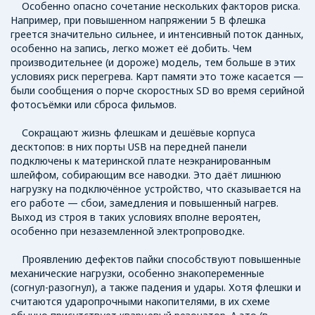
Особенно опасно сочетание нескольких факторов риска.
Например, при повышенном напряжении 5 В флешка
греется значительно сильнее, и интенсивный поток данных,
особенно на запись, легко может её добить. Чем
производительнее (и дороже) модель, тем больше в этих
условиях риск перегрева. Карт памяти это тоже касается —
были сообщения о порче скоростных SD во время серийной
фотосъёмки или сброса фильмов.
Сокращают жизнь флешкам и дешёвые корпуса
десктопов: в них порты USB на передней панели
подключены к материнской плате неэкранированным
шлейфом, собирающим все наводки. Это даёт лишнюю
нагрузку на подключённое устройство, что сказывается на
его работе — сбои, замедления и повышенный нагрев.
Выход из строя в таких условиях вполне вероятен,
особенно при незаземленной электропроводке.
Проявлению дефектов пайки способствуют повышенные
механические нагрузки, особенно знакопеременные
(согнул-разогнул), а также падения и удары. Хотя флешки и
считаются ударопрочными накопителями, в их схеме