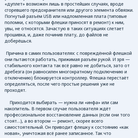
«дуплет» возможен лишь в простейших случаях, вроде
сгоревшего предохранителя или другого элемента обвязки.
Погнутый разъём USB или надломленная плата (типовые
поломки, с которыми флешки приносят в ремонт) к ним,
увы, не относятся. Зачастую в таких ситуациях слетает
прошивка, и, даже починив плату, до файлов не
доберёшься.
Причина в самих пользователях: с повреждённой флешкой
они пытаются работать, прижимая разъём рукой. И зря —
стабильного контакта так всё равно не добиться, зато от
дребезга (он равносилен многократному подключению и
отключению) блокируется контроллер. Флешка перестаёт
определяться, после чего простые решения уже не
проходят.
Приходится выбирать — нужна ли «инфа» или сам
накопитель. В первом случае пользователя ждёт
профессиональное восстановление данных (если они того
стоят…), а во втором — ремонт, скорее всего
самостоятельный. Он приводит флешку к состоянию «как
новая», уничтожая всё ранее записанное. Так что