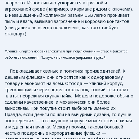
непросто. Износ сильно ускоряется в грязной и
агрессивной среде (например, в кармане рядом с ключами).
В незащищённый колпачком разъём USB легко проникает
пыль и влага, вызывая загрязнение и коррозию контактов
(они далеко не всегда позолочены, как того требует
стандарт).
Флешка Kingston норовит сложиться при подключении — стёрся фиксатор
рабочего положения. Ползунок приходится удерживать рукой
Подкладывает свинью и политика производителей. К
дешёвым флешкам они относятся как к одноразовому
товару и экономят на всём. Отсюда — хлипкий корпус,
трескающийся через неделю колпачок, тонкий текстолит
платы, небрежная скупая пайка. Модели подороже обычно
сделаны качественнее, и механически они более
выносливы. При покупке стоит выбирать именно их.
Правда, если деньги пошли на вычурный дизайн, то лучше
поостеречься — в гламурном корпусе может стоять хилая
и медленная начинка. Между прочим, таковы большей
частью подарочные корпоративные флешки —