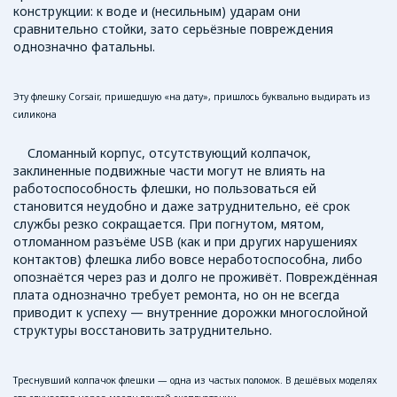
конструкции: к воде и (несильным) ударам они
сравнительно стойки, зато серьёзные повреждения
однозначно фатальны.
Эту флешку Corsair, пришедшую «на дату», пришлось буквально выдирать из
силикона
Сломанный корпус, отсутствующий колпачок,
заклиненные подвижные части могут не влиять на
работоспособность флешки, но пользоваться ей
становится неудобно и даже затруднительно, её срок
службы резко сокращается. При погнутом, мятом,
отломанном разъёме USB (как и при других нарушениях
контактов) флешка либо вовсе неработоспособна, либо
опознаётся через раз и долго не проживёт. Повреждённая
плата однозначно требует ремонта, но он не всегда
приводит к успеху — внутренние дорожки многослойной
структуры восстановить затруднительно.
Треснувший колпачок флешки — одна из частых поломок. В дешёвых моделях