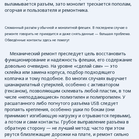
выламывается разъём, зато монолит трескается пополам,
огорчая и пользователя и ремонтника.
Сломанный разъём у обычной и монолитной флешек. В последнем случае о
ремонте говорить не приходится и даже снять данные — большая проблема.
Обведённые контакты здесь не помогут
Механический ремонт преследует цель восстановить
функционирование и надёжность флешки, его содержание
довольно очевидно. На уровне «сделай сам» — это
склейка или замена корпуса, подбор подходящего
колпачка и тому подобное. Во многих случаях выручает
цианакрилатный суперклей, особенно с активатором
(гексаном), позволяющим склеивать любой пластик, в том
числе «неподдающиеся» полиэтилен и полипропилен. У
расшатанного либо погнутого разъёма USB следует
пропаять крепления, особенно ушки по бокам (они
принимают изгибающую нагрузку и отрываются первыми),
а потом и сами контакты. Грубое выправление разъёма в
обратную сторону — не лучший метод: часто при этом
рвутся близлежащие дорожки на плате, и ремонт сильно