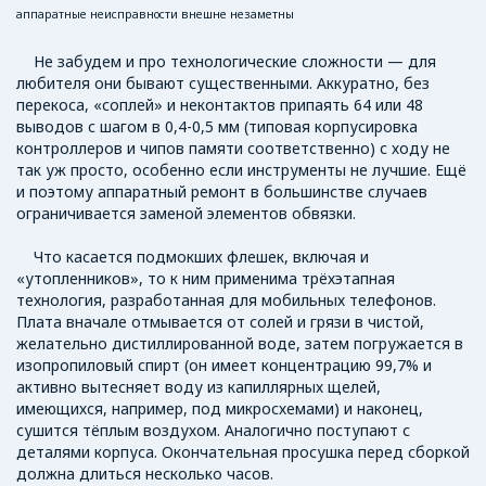
аппаратные неисправности внешне незаметны
Не забудем и про технологические сложности — для
любителя они бывают существенными. Аккуратно, без
перекоса, «соплей» и неконтактов припаять 64 или 48
выводов с шагом в 0,4-0,5 мм (типовая корпусировка
контроллеров и чипов памяти соответственно) с ходу не
так уж просто, особенно если инструменты не лучшие. Ещё
и поэтому аппаратный ремонт в большинстве случаев
ограничивается заменой элементов обвязки.
Что касается подмокших флешек, включая и
«утопленников», то к ним применима трёхэтапная
технология, разработанная для мобильных телефонов.
Плата вначале отмывается от солей и грязи в чистой,
желательно дистиллированной воде, затем погружается в
изопропиловый спирт (он имеет концентрацию 99,7% и
активно вытесняет воду из капиллярных щелей,
имеющихся, например, под микросхемами) и наконец,
сушится тёплым воздухом. Аналогично поступают с
деталями корпуса. Окончательная просушка перед сборкой
должна длиться несколько часов.