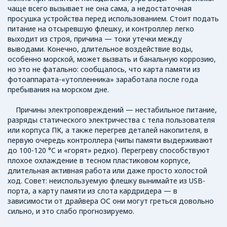
чаще всего вызывает не она сама, а недостаточная
просушка устройства перед использованием. Стоит подать
питание на отсыревшую флешку, и контроллер легко
выходит из строя, причина — токи утечки между
выводами. Конечно, длительное воздействие воды,
особенно морской, может вызвать и банальную коррозию,
но это не фатально: сообщалось, что карта памяти из
фотоаппарата-«утопленника» заработала после года
пребывания на морском дне.
Причины электроповреждений — нестабильное питание,
разряды статического электричества с тела пользователя
или корпуса ПК, а также перегрев деталей накопителя, в
первую очередь контроллера (чипы памяти выдерживают
до 100-120 °C и «горят» редко). Перегреву способствуют
плохое охлаждение в тесном пластиковом корпусе,
длительная активная работа или даже просто холостой
ход. Совет: неиспользуемую флешку вынимайте из USB-
порта, а карту памяти из слота кардридера — в
зависимости от драйвера ОС они могут греться довольно
сильно, и это слабо прогнозируемо.