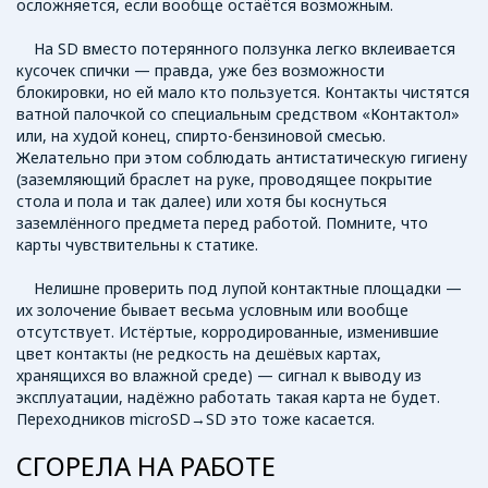
осложняется, если вообще остаётся возможным.
На SD вместо потерянного ползунка легко вклеивается
кусочек спички — правда, уже без возможности
блокировки, но ей мало кто пользуется. Контакты чистятся
ватной палочкой со специальным средством «Контактол»
или, на худой конец, спирто-бензиновой смесью.
Желательно при этом соблюдать антистатическую гигиену
(заземляющий браслет на руке, проводящее покрытие
стола и пола и так далее) или хотя бы коснуться
заземлённого предмета перед работой. Помните, что
карты чувствительны к статике.
Нелишне проверить под лупой контактные площадки —
их золочение бывает весьма условным или вообще
отсутствует. Истёртые, корродированные, изменившие
цвет контакты (не редкость на дешёвых картах,
хранящихся во влажной среде) — сигнал к выводу из
эксплуатации, надёжно работать такая карта не будет.
Переходников microSD→SD это тоже касается.
СГОРЕЛА НА РАБОТЕ