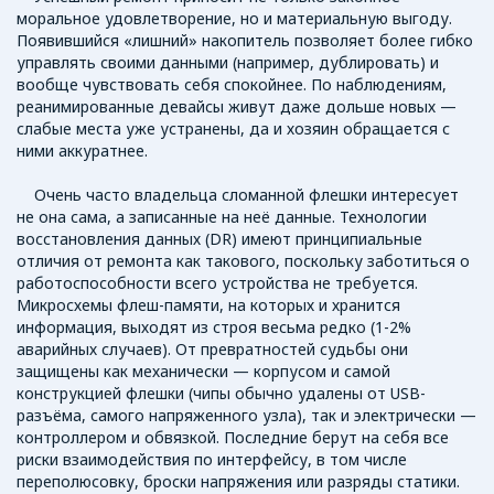
моральное удовлетворение, но и материальную выгоду.
Появившийся «лишний» накопитель позволяет более гибко
управлять своими данными (например, дублировать) и
вообще чувствовать себя спокойнее. По наблюдениям,
реанимированные девайсы живут даже дольше новых —
слабые места уже устранены, да и хозяин обращается с
ними аккуратнее.
Очень часто владельца сломанной флешки интересует
не она сама, а записанные на неё данные. Технологии
восстановления данных (DR) имеют принципиальные
отличия от ремонта как такового, поскольку заботиться о
работоспособности всего устройства не требуется.
Микросхемы флеш-памяти, на которых и хранится
информация, выходят из строя весьма редко (1-2%
аварийных случаев). От превратностей судьбы они
защищены как механически — корпусом и самой
конструкцией флешки (чипы обычно удалены от USB-
разъёма, самого напряженного узла), так и электрически —
контроллером и обвязкой. Последние берут на себя все
риски взаимодействия по интерфейсу, в том числе
переполюсовку, броски напряжения или разряды статики.