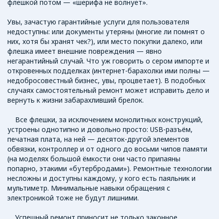
флешкой потом — «шерифа не волнует».
Увы, зачастую гарантийные услуги для пользователя
недоступны: или документы утеряны (многие ли помнят о
них, хотя бы хранят чек?), или место покупки далеко, или
флешка имеет внешние повреждения — явно
негарантийный случай. Что уж говорить о сером импорте и
откровенных подделках (интернет-барахолки ими полны —
недобросовестный бизнес, увы, процветает). В подобных
случаях самостоятельный ремонт может исправить дело и
вернуть к жизни забарахливший брелок.
Все флешки, за исключением монолитных конструкций,
устроены однотипно и довольно просто: USB-разъём,
печатная плата, на ней — десяток-другой элементов
обвязки, контроллер и от одного до восьми чипов памяти
(на моделях большой ёмкости они часто припаяны
попарно, этакими «бутербродами»). Ремонтные технологии
несложны и доступны каждому, у кого есть паяльник и
мультиметр. Минимальные навыки обращения с
электроникой тоже не будут лишними.
Успешный ремонт приносит не только законное