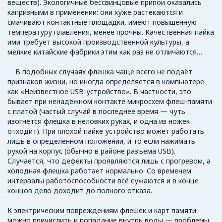
веществ). Экологичные бессвинцовые припои оказались
капризными в применении: они хуже растекаются и
смачивают контактные площадки, имеют повышенную
температуру плавления, менее прочны. Качественная пайка
ими требует высокой производственной культуры, а
мелкие китайские фабрики этим как раз не отличаются…
В подобных случаях флешка чаще всего не подаёт
признаков жизни, но иногда определяется в компьютере
как «Неизвестное USB-устройство». В частности, это
бывает при ненадёжном контакте микросхем флеш-памяти
с платой (частый случай в последнее время — чуть
изогнётся флешка в неловких руках, и одна из ножек
отходит). При плохой пайке устройство может работать
лишь в определённом положении, и то если нажимать
рукой на корпус (обычно в районе разъёма USB).
Случается, что дефекты проявляются лишь с прогревом, а
холодная флешка работает нормально. Со временем
интервалы работоспособности всё сужаются и в конце
концов дело доходит до полного отказа.
К электрическим повреждениям флешек и карт памяти
можно причислить и попадание внутрь воды — проблемы