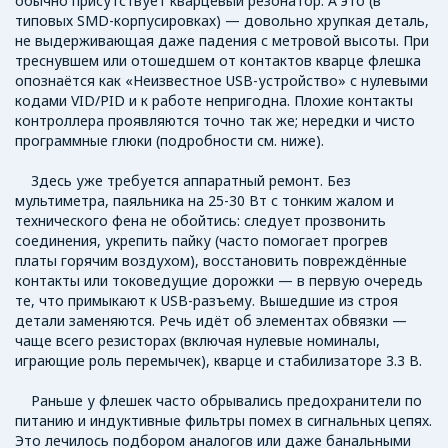
обычно присутствует кварцевый резонатор. А это (в
типовых SMD-корпусировках) — довольно хрупкая деталь,
не выдерживающая даже падения с метровой высоты. При
треснувшем или отошедшем от контактов кварце флешка
опознаётся как «Неизвестное USB-устройство» с нулевыми
кодами VID/PID и к работе непригодна. Плохие контакты
контроллера проявляются точно так же; нередки и чисто
программные глюки (подробности см. ниже).
Здесь уже требуется аппаратный ремонт. Без
мультиметра, паяльника на 25-30 Вт с тонким жалом и
технического фена не обойтись: следует прозвонить
соединения, укрепить пайку (часто помогает прогрев
платы горячим воздухом), восстановить повреждённые
контакты или токоведущие дорожки — в первую очередь
те, что примыкают к USB-разъему. Вышедшие из строя
детали заменяются. Речь идёт об элементах обвязки —
чаще всего резисторах (включая нулевые номиналы,
играющие роль перемычек), кварце и стабилизаторе 3.3 В.
Раньше у флешек часто обрывались предохранители по
питанию и индуктивные фильтры помех в сигнальных цепях.
Это лечилось подбором аналогов или даже банальными