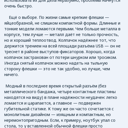
использовать их для дела неразумно, проблемы начнутся
очень быстро.
Ещё о выборе. По жизни самые крепкие флешки —
яйцеобразной, не слишком компактной формы. Длинные и
тонкие модели ломаются первыми. Чем больше металла в
корпусе, тем лучше — металл даёт не только прочность,
но и хороший теплоотвод. Колпачок надёжнее тот, что
держится трением на всей площади разъёма USB — он не
треснет в районе выступов-фиксаторов. Хорошо, когда
колпачок застрахован от потери шнурком или тросиком.
Иногда снятый колпачок можно надеть на тыльную
сторону флешки — это не так удобно, но лучше, чем
ничего.
Модный в последнее время открытый разъём (без
металлического бандажа, четыре контактные пластины
находятся на виду) в плане надёжности неудачен: легко
ломается и царапается, а главное — подвержен
губительной статике. К тому же он часто сочетается с
монолитным дизайном — изящным и компактным, но
неремонтопригодным. Если, к примеру, ноутбук упал со
стола, то у вставленной обычной флешки просто