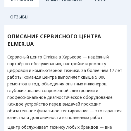
ОТЗЫВЫ
КОМПЬЮТЕРНАЯ ТЕХНИКА
ТЕЛЕФО
ОПИСАНИЕ СЕРВИСНОГО ЦЕНТРА
ELMIR.UA
Блоки питания
Мо
Видеокарты
См
Сервисный центр Elmir.ua в Харькове — надёжный
Жесткие диски
партнёр по обслуживанию, настройке и ремонту
Материнские платы
цифровой и компьютерной техники. За более чем 17 лет
Мониторы
работы команда центра выполняет свыше 5 000
Ноутбуки
ремонтов в год, объединяя опытных инженеров,
Персональные компьютеры
глубокие знания современной электроники и
Планшеты
профессиональное диагностическое оборудование.
Электронные книги
Каждое устройство перед выдачей проходит
обязательное финальное тестирование — это гарантия
качества и долговечности выполненных работ.
Центр обслуживает технику любых брендов — вне