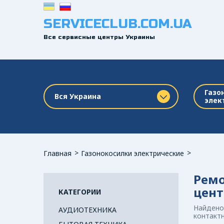
SERVICECLUB.COM.UA
Все сервисные центры Украины
Газо
Вся Украина
элек
Главная
Газонокосилки электрические
Ремо
цен
КАТЕГОРИИ
Найдено 
АУДИОТЕХНИКА
контактн