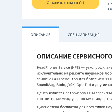
Оставить отзыв о СЦ
E-m
Са
ОПИСАНИЕ
СПЕЦИАЛИЗАЦИЯ
ОПИСАНИЕ СЕРВИСНОГО
АУДИОТЕХНИКА
Наушники
HeadPhones Service (HPS) — узкопрофильн
исключительно на ремонте наушников любо
свыше 23 400 ремонтов для более чем 11 
SoundMag, Bodo, JYSK, Opti Taxi и другие к
Центр является авторизованным сервисным
соответствие международным стандартам
Диагностика бесплатна для всех типов на