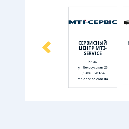
СЕРВИСНЫЙ
СЕРВИСНЫЙ
ОК
ЦЕНТР
ЦЕНТР MTI-
SERVICEINUA
SERVICE
Киев,
Киев,
2л
ул. Крещатик 44-А
ул. Белорусская 26
(050) 736-88-80
(0800) 33-03-54
serviceinua.com
mti-service.com.ua