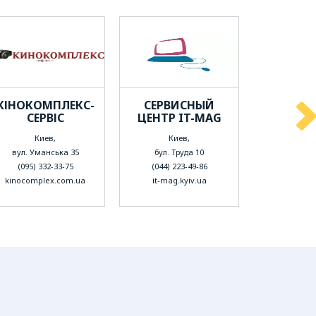
КІНОКОМПЛЕКС-
СЕРВИСНЫЙ
LINK SE
СЕРВІС
ЦЕНТР IT-MAG
СЕРВ
ЦЕНТР 
Киев,
Киев,
Харь
вул. Уманська 35
бул. Труда 10
пр-т На
(095) 332-33-75
(044) 223-49-86
(096) 74
kinocomplex.com.ua
it-mag.kyiv.ua
ls.