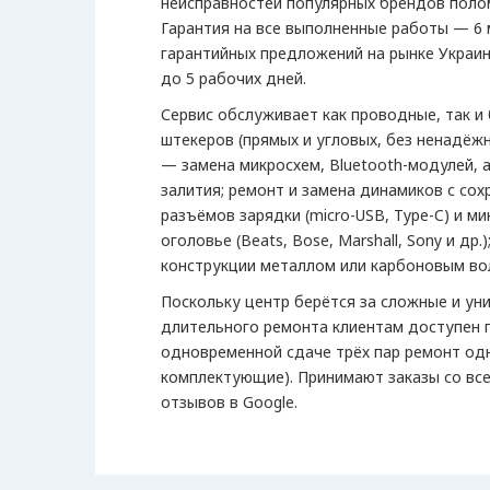
неисправностей популярных брендов поло
Гарантия на все выполненные работы — 6 
гарантийных предложений на рынке Украин
до 5 рабочих дней.
Сервис обслуживает как проводные, так и
штекеров (прямых и угловых, без ненадёж
— замена микросхем, Bluetooth-модулей, 
залития; ремонт и замена динамиков с сох
разъёмов зарядки (micro-USB, Type-C) и м
оголовье (Beats, Bose, Marshall, Sony и д
конструкции металлом или карбоновым во
Поскольку центр берётся за сложные и уни
длительного ремонта клиентам доступен 
одновременной сдаче трёх пар ремонт од
комплектующие). Принимают заказы со вс
отзывов в Google.