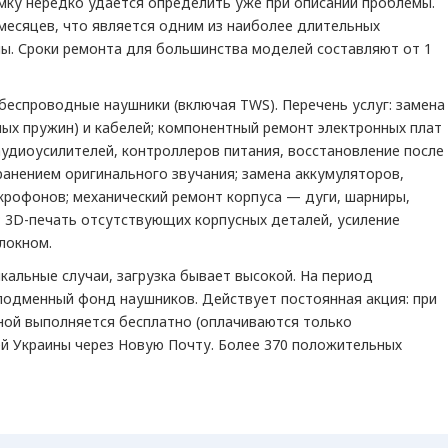
мку нередко удаётся определить уже при описании проблемы.
месяцев, что является одним из наиболее длительных
ы. Сроки ремонта для большинства моделей составляют от 1
 беспроводные наушники (включая TWS). Перечень услуг: замена
ных пружин) и кабелей; компонентный ремонт электронных плат
аудиоусилителей, контроллеров питания, восстановление после
ранением оригинального звучания; замена аккумуляторов,
икрофонов; механический ремонт корпуса — дуги, шарниры,
р.); 3D-печать отсутствующих корпусных деталей, усиление
локном.
кальные случаи, загрузка бывает высокой. На период
подменный фонд наушников. Действует постоянная акция: при
ной выполняется бесплатно (оплачиваются только
ей Украины через Новую Почту. Более 370 положительных