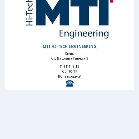
MTI HI-TECH ENGINEERING
Киев,
б-р Вацлава Гавела 9
ПН-ПТ: 9-19
СБ: 10-17
ВС: выходной