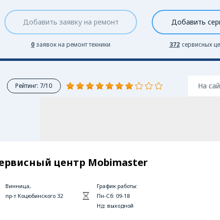
Добавить заявку на ремонт
Добавить сер
0
заявок на ремонт техники
372
сервисных це
На сай
Рейтинг: 7/10
ервисный центр Mobimaster
Винница,
График работы:
пр-т Коцюбинского 32
Пн-Сб: 09-18
Нд: выходной