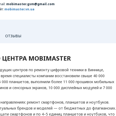
ail:
mobimaster.gsm@gmail.com
йт:
mobimaster.vn.ua
ОТЗЫВЫ
 ЦЕНТРА MOBIMASTER
А
ТЕЛЕФОНИЯ И СВЯЗЬ
Мобильные телефоны
едущих центров по ремонту цифровой техники в Виннице,
Смартфоны
о время специалисты компании восстановили свыше 40 000
5 000 планшетов, выполнили более 11 000 прошивок мобильных
инов и сенсорных экранов, 10 000 дисплейных модулей и 7 000
 направлениях: ремонт смартфонов, планшетов и ноутбуков.
ктуальных брендов и моделей — от бюджетных до флагманских.
цати смартфонов и по 4–5 единиц планшетов и ноутбуков, что