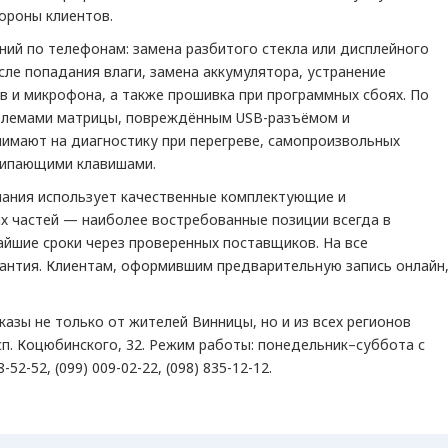
ороны клиентов.
ий по телефонам: замена разбитого стекла или дисплейного
сле попадания влаги, замена аккумулятора, устранение
в и микрофона, а также прошивка при программных сбоях. По
блемами матрицы, повреждённым USB-разъёмом и
имают на диагностику при перегреве, самопроизвольных
алипающими клавишами.
пания использует качественные комплектующие и
х частей — наиболее востребованные позиции всегда в
айшие сроки через проверенных поставщиков. На все
антия. Клиентам, оформившим предварительную запись онлайн
азы не только от жителей Винницы, но и из всех регионов
сп. Коцюбинского, 32. Режим работы: понедельник–суббота с
-52-52, (099) 009-02-22, (098) 835-12-12.