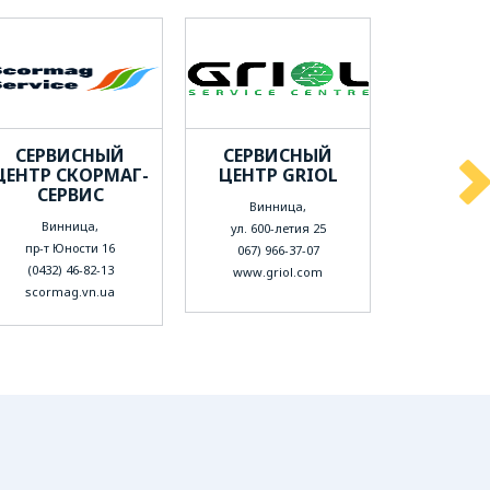
СЕРВИСНЫЙ
СЕРВИСНЫЙ
СЕРВ
ЦЕНТР СКОРМАГ-
ЦЕНТР GRIOL
ЦЕНТР
СЕРВИС
ПЛ
Винница,
Винница,
Винн
ул. 600-летия 25
пр-т Юности 16
ул. В. П
067) 966-37-07
(0432) 46-82-13
(0432) 3
www.griol.com
scormag.vn.ua
printplu