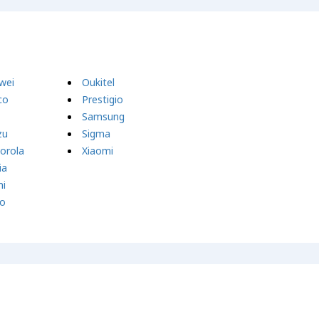
wei
Oukitel
co
Prestigio
Samsung
zu
Sigma
orola
Xiaomi
ia
i
o