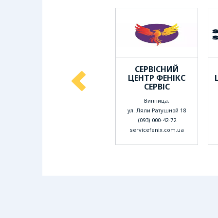
ГО
COMPUTER
СЕРВІСНИЙ
SERVICE ″IT
ЦЕНТР ФЕНІКС
COMPANY
СЕРВІС
GROUP″
Винница,
Винница,
ул. Ляли Ратушной 18
ул. Зодчих 7
(093) 000-42-72
(097) 350-45-45
servicefenix.com.ua
remont-noutbukov.vn.ua