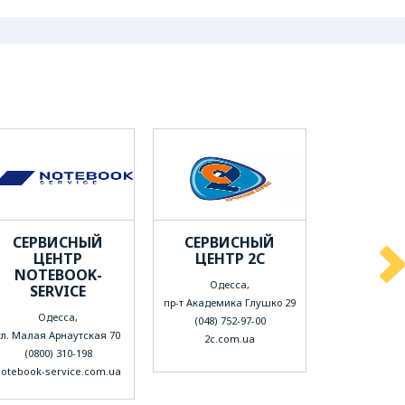
СЕРВИСНЫЙ
СЕРВИСНЫЙ
МАСТЕ
ЦЕНТР
ЦЕНТР 2С
OASIS
NOTEBOOK-
Одесса,
Одес
SERVICE
пр-т Академика Глушко 29
Одесса,
(048) 752-97-00
(098) 02
ул. Малая Арнаутская 70
2c.com.ua
oasis.
(0800) 310-198
notebook-service.com.ua