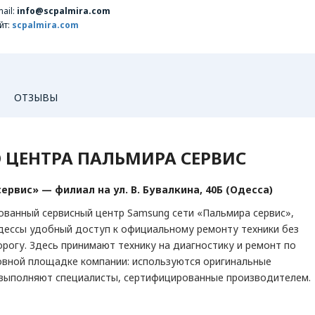
ail:
info@scpalmira.com
йт:
scpalmira.com
ОТЗЫВЫ
 ЦЕНТРА ПАЛЬМИРА СЕРВИС
БЫТОВАЯ ТЕХНИКА
ВИДЕОТЕ
Микроволновые печи
Blu-ra
рвис» — филиал на ул. В. Бувалкина, 40Б (Одесса)
Пылесосы
DVD п
LCD те
зованный сервисный центр Samsung сети «Пальмира сервис»,
LED-те
ессы удобный доступ к официальному ремонту техники без
огу. Здесь принимают технику на диагностику и ремонт по
Плазме
новной площадке компании: используются оригинальные
Спутни
ты выполняют специалисты, сертифицированные производителем.
Цифро