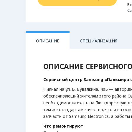
E-m
Са
ОПИСАНИЕ
СПЕЦИАЛИЗАЦИЯ
ОПИСАНИЕ СЕРВИСНОГО
ТЕХНИКА
АУДИОТЕХНИКА
Фотоаппараты
Магнитолы
Сервисный центр Samsung «Пальмира се
Цифровые фоторамки
Музыкальные центры
Филиал на ул. В. Бувалкина, 40Б — автори
обеспечивающий жителям этого района Од
необходимости ехать на Люстдорфскую дор
тем же стандартам качества, что и на ос
запчасти от Samsung Electronics, а рабо
Что ремонтируют