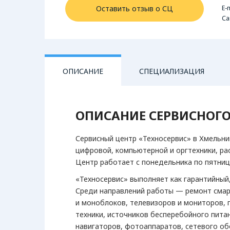
E-m
Оставить отзыв о СЦ
Са
ОПИСАНИЕ
СПЕЦИАЛИЗАЦИЯ
ОПИСАНИЕ СЕРВИСНОГО
ТРОТРАНСПОРТ
АУДИОТЕХНИКА
Гироборды
CD-проигрыватели
Сервисный центр «Техносервис» в Хмельн
Гироскутеры
Акустические системы
цифровой, компьютерной и оргтехники, рас
Самокаты
Наушники
Центр работает с понедельника по пятницу 
Портативная акустика
«Техносервис» выполняет как гарантийный,
Среди направлений работы — ремонт смар
и моноблоков, телевизоров и мониторов, 
техники, источников бесперебойного питан
навигаторов, фотоаппаратов, сетевого о