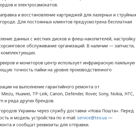
ордов и электросамокатов.
аправка и восстановление картриджей для лазерных и струйны
в городе. Для постоянных клиентов предусмотрена бесплатная
ение данных с жёстких дисков и флеш-накопителей, настройку
тсорсинговое обслуживание организаций. В наличии — запчасти,
 комплектующих.
ерверов и мониторов центр использует инфракрасную паяльную
ющую точность пайки на уровне производственного
зации на выполнение гарантийного ремонта от
Meizu, Huawei, TP-Link, Canon, Defender, Rover, Sony, Nokia, HTC,
film и ряда других брендов.
 городов Украины через службу доставки «Нова Пошта». Перед
сть и модель устройства по e-mail:
service@tex.ua
—
онта и сообщат реквизиты для отправки.