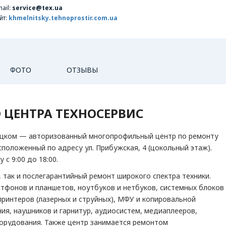
ail:
service@tex.ua
йт:
khmelnitsky.tehnoprostir.com.ua
ФОТО
ОТЗЫВЫ
 ЦЕНТРА ТЕХНОСЕРВИС
ВИДЕОТЕХНИКА
КОМПЬЮТЕ
LCD телевизоры
ИБП (U
ицком — авторизованный многопрофильный центр по ремонту
LED-телевизоры
Картр
положенный по адресу ул. Прибужская, 4 (цокольный этаж).
Копир
с 9:00 до 18:00.
Монит
 так и послегарантийный ремонт широкого спектра техники.
МФУ
тфонов и планшетов, ноутбуков и нетбуков, системных блоков
Ноутб
принтеров (лазерных и струйных), МФУ и копировальной
Персо
ия, наушников и гарнитур, аудиосистем, медиаплееров,
Планш
борудования. Также центр занимается ремонтом
Принт