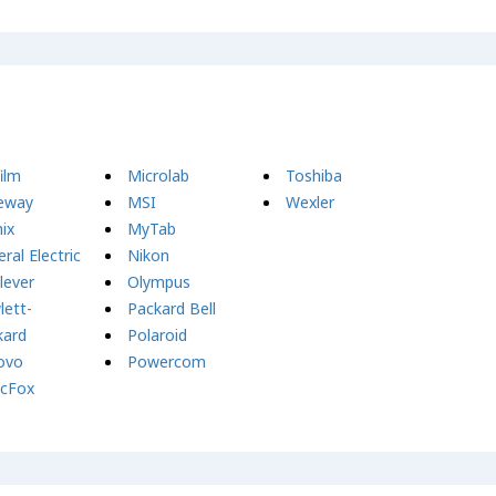
film
Microlab
Toshiba
eway
MSI
Wexler
ix
MyTab
ral Electric
Nikon
lever
Olympus
lett-
Packard Bell
kard
Polaroid
ovo
Powercom
icFox