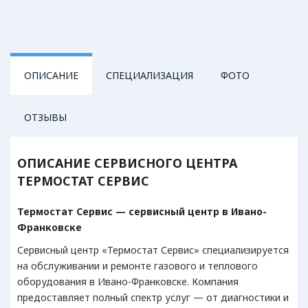
ОПИСАНИЕ
СПЕЦИАЛИЗАЦИЯ
ФОТО
ОТЗЫВЫ
БЫТОВАЯ ТЕХНИКА
ОПИСАНИЕ СЕРВИСНОГО ЦЕНТРА
ТЕРМОСТАТ СЕРВИС
Бойлеры
Водонагреватели
Термостат Сервис — сервисный центр в Ивано-
Колонки газовые
Франковске
Конвекторы газовые
Конвекторы электрические
Сервисный центр «Термостат Сервис» специализируется
Котлы газовые
на обслуживании и ремонте газового и теплового
Котлы электрические
оборудования в Ивано-Франковске. Компания
предоставляет полный спектр услуг — от диагностики и