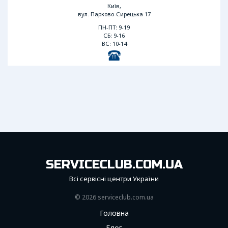
Київ,
вул. Парково-Сирецька 17
ПН-ПТ: 9-19
СБ: 9-16
ВС: 10-14
SERVICECLUB.COM.UA
Всі сервісні центри України
© 2026 serviceсlub.com.ua
Головна
Блог