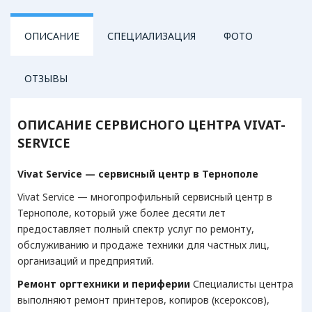
ОПИСАНИЕ
СПЕЦИАЛИЗАЦИЯ
ФОТО
ОТЗЫВЫ
АУДИОТЕХНИКА
БЫТОВА
ОПИСАНИЕ СЕРВИСНОГО ЦЕНТРА VIVAT-
SERVICE
Акустические системы
Бл
Вес
Vivat Service — сервисный центр в Тернополе
Вып
Ко
Vivat Service — многопрофильный сервисный центр в
Ми
Тернополе, который уже более десяти лет
Пы
предоставляет полный спектр услуг по ремонту,
Ут
обслуживанию и продаже техники для частных лиц,
организаций и предприятий.
Фе
Эле
Ремонт оргтехники и периферии
Специалисты центра
выполняют ремонт принтеров, копиров (ксероксов),