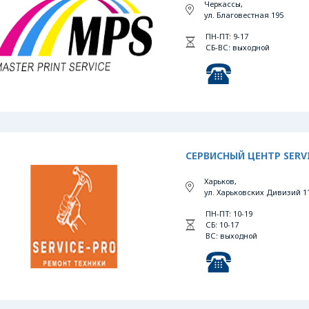
Черкассы,
ул. Благовестная 195
ПН-ПТ: 9-17
СБ-ВС: выходной
СЕРВИСНЫЙ ЦЕНТР SERV
Харьков,
ул. Харьковских Дивизий 1
ПН-ПТ: 10-19
СБ: 10-17
ВС: выходной