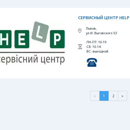
СЕРВИСНЫЙ ЦЕНТР HELP
Львов,
ул.И. Выговского 53
ПН-ПТ: 10-19
СБ: 10-14
ВС: выходной
«
1
2
»