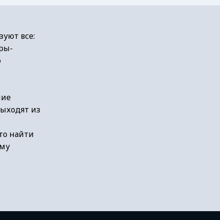
зуют все:
ры-
о
ние
выходят из
 то найти
ому