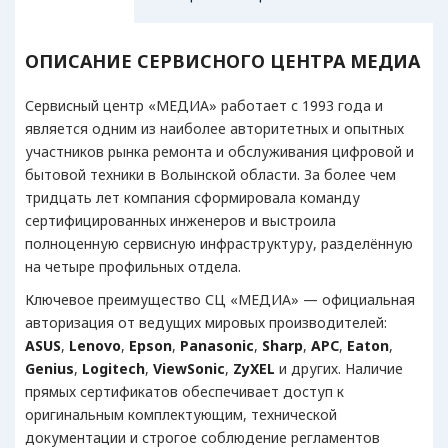
АУДИОТЕХНИКА
ВИДЕО
ОПИСАНИЕ СЕРВИСНОГО ЦЕНТРА МЕДИА
MP3/MP4 плееры
LCD
Сервисный центр «МЕДИА» работает с 1993 года и
Акустические системы
LED
является одним из наиболее авторитетных и опытных
Домашние кинотеатры
Про
участников рынка ремонта и обслуживания цифровой и
бытовой техники в Волынской области. За более чем
тридцать лет компания сформировала команду
сертифицированных инженеров и выстроила
полноценную сервисную инфраструктуру, разделённую
на четыре профильных отдела.
Ключевое преимущество СЦ «МЕДИА» — официальная
авторизация от ведущих мировых производителей:
ASUS
,
Lenovo
,
Epson
,
Panasonic
,
Sharp
,
APC
,
Eaton
,
Genius
,
Logitech
,
ViewSonic
,
ZyXEL
и других. Наличие
прямых сертификатов обеспечивает доступ к
оригинальным комплектующим, технической
документации и строгое соблюдение регламентов